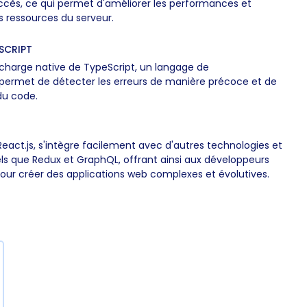
accès, ce qui permet d'améliorer les performances et
des ressources du serveur.
ESCRIPT
n charge native de TypeScript, un langage de
permet de détecter les erreurs de manière précoce et de
du code.
React.js, s'intègre facilement avec d'autres technologies et
ls que Redux et GraphQL, offrant ainsi aux développeurs
pour créer des applications web complexes et évolutives.