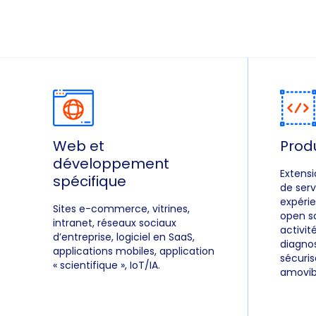
Web et
Prod
développement
Extens
spécifique
de serv
expérie
Sites e-commerce, vitrines,
open so
intranet, réseaux sociaux
activi
d’entreprise, logiciel en SaaS,
diagnos
applications mobiles, application
sécuris
« scientifique », IoT/IA.
amovib