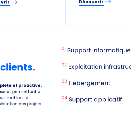
Découvrir
vrir
01
Support informatique
 clients
.
02
Exploitation infrastru
03
Hébergement
plète et proactive,
ise et permettant à
04
Nous mettons à
Support applicatif
ploitation des projets